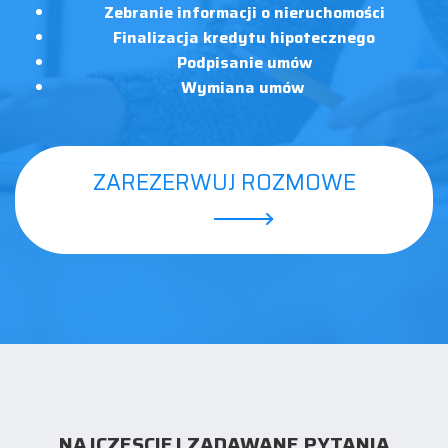
Zebranie informacji o nieruchomości
Finalizacja kredytu hipotecznego
Podpisanie umów
Wymiana umów
ZAREZERWUJ ROZMOWE
NAJCZESCIEJ ZADAWANE PYTANIA