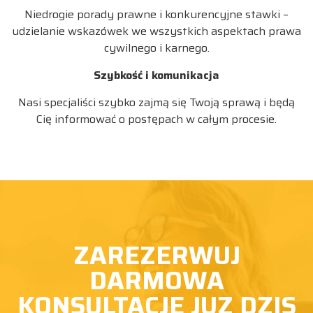
Niedrogie porady prawne i konkurencyjne stawki –
udzielanie wskazówek we wszystkich aspektach prawa
cywilnego i karnego.
Szybkość i komunikacja
Nasi specjaliści szybko zajmą się Twoją sprawą i będą
Cię informować o postępach w całym procesie.
ZAREZERWUJ ROZMOWE
ZAREZERWUJ
DARMOWA
KONSULTACJE JUZ DZIS