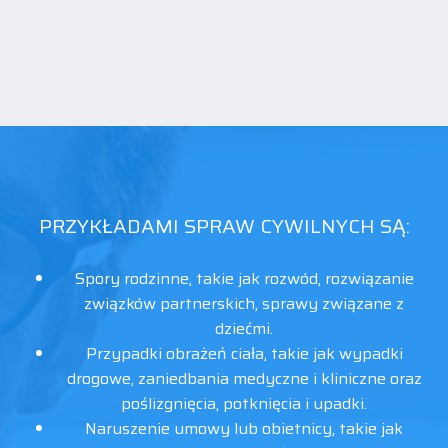
PRZYKŁADAMI SPRAW CYWILNYCH SĄ:
Spory rodzinne, takie jak rozwód, rozwiązanie
związków partnerskich, sprawy związane z
dziećmi.
Przypadki obrażeń ciała, takie jak wypadki
drogowe, zaniedbania medyczne i kliniczne oraz
poślizgnięcia, potknięcia i upadki.
Naruszenie umowy lub obietnicy, takie jak