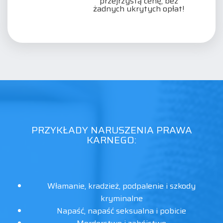
przejrzystą cenę, bez
żadnych ukrytych opłat!
PRZYKŁADY NARUSZENIA PRAWA
KARNEGO:
Włamanie, kradzież, podpalenie i szkody
kryminalne
Napaść, napaść seksualna i pobicie