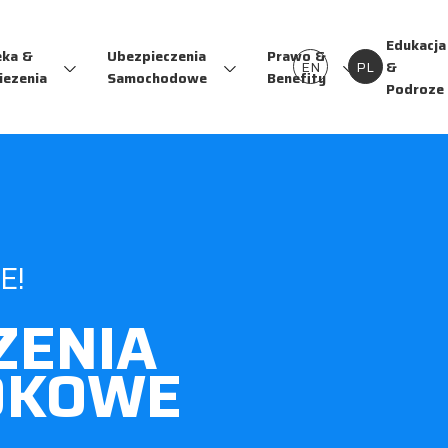
Edukacja
eka &
Ubezpieczenia
Prawo &
EN
PL
&
iezenia
Samochodowe
Benefity
Podroze
E!
ZENIA
DKOWE