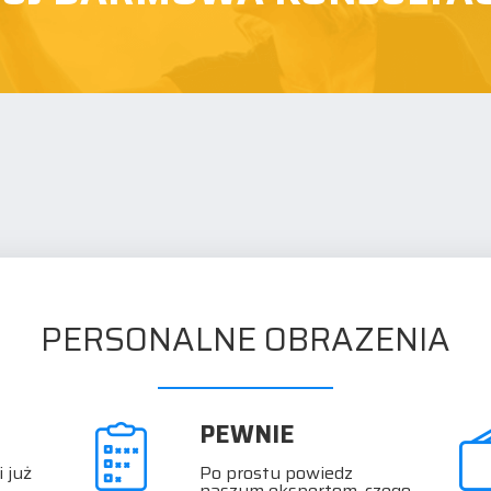
PERSONALNE OBRAZENIA
PEWNIE
 już
Po prostu powiedz
naszym ekspertom, czego