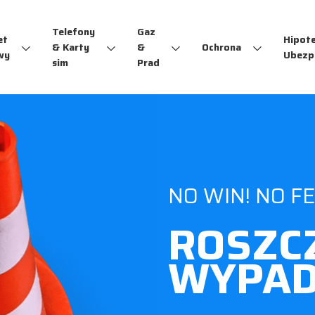
Telefony
Gaz
et
Hipot
& Karty
&
Ochrona
wy
Ubezp
sim
Prad
NO WIN! NO FE
ROSZC
WYPA