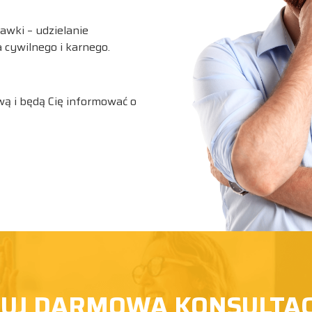
awki – udzielanie
cywilnego i karnego.
awą i będą Cię informować o
J DARMOWA KONSULTACJ