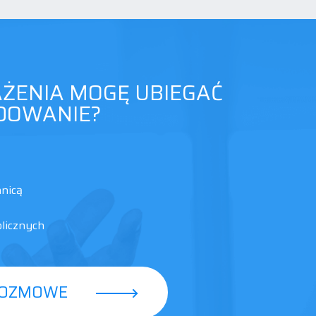
AŻENIA MOGĘ UBIEGAĆ
ODOWANIE?
anicą
licznych
ROZMOWE