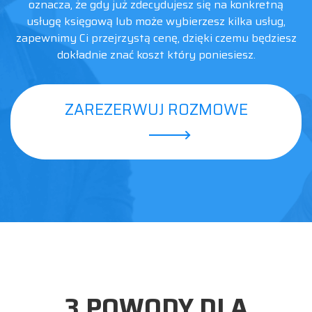
oznacza, że gdy już zdecydujesz się na konkretną
usługę księgową lub może wybierzesz kilka usług,
zapewnimy Ci przejrzystą cenę, dzięki czemu będziesz
dokładnie znać koszt który poniesiesz.
ZAREZERWUJ ROZMOWE
3 POWODY DLA