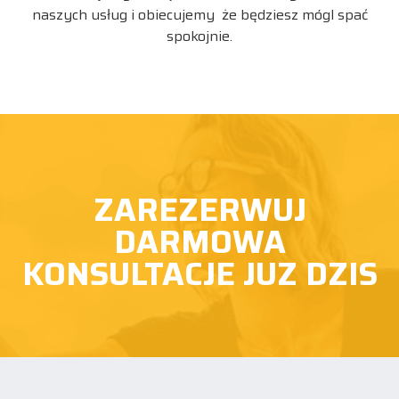
naszych usług i obiecujemy że będziesz mógl spać
spokojnie.
ZAREZERWUJ
DARMOWA
KONSULTACJE JUZ DZIS
ZAREZERWUJ ROZMOWE