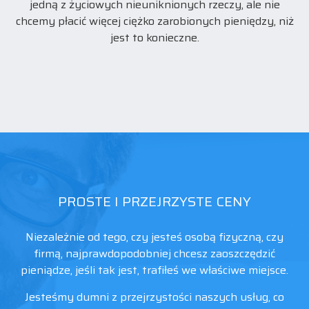
jedną z życiowych nieuniknionych rzeczy, ale nie
chcemy płacić więcej ciężko zarobionych pieniędzy, niż
jest to konieczne.
PROSTE I PRZEJRZYSTE CENY
Niezależnie od tego, czy jesteś osobą fizyczną, czy
firmą, najprawdopodobniej chcesz zaoszczędzić
pieniądze, jeśli tak jest, trafiłeś we właściwe miejsce.
Jesteśmy dumni z przejrzystości naszych usług, co