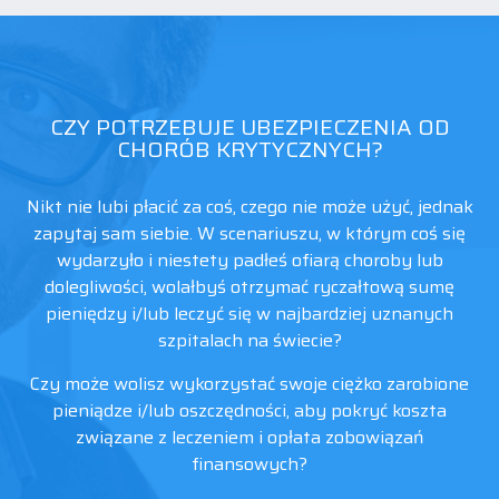
CZY POTRZEBUJE UBEZPIECZENIA OD
CHORÓB KRYTYCZNYCH?
Nikt nie lubi płacić za coś, czego nie może użyć, jednak
zapytaj sam siebie. W scenariuszu, w którym coś się
wydarzyło i niestety padłeś ofiarą choroby lub
dolegliwości, wolałbyś otrzymać ryczałtową sumę
pieniędzy i/lub leczyć się w najbardziej uznanych
szpitalach na świecie?
Czy może wolisz wykorzystać swoje ciężko zarobione
pieniądze i/lub oszczędności, aby pokryć koszta
związane z leczeniem i opłata zobowiązań
finansowych?