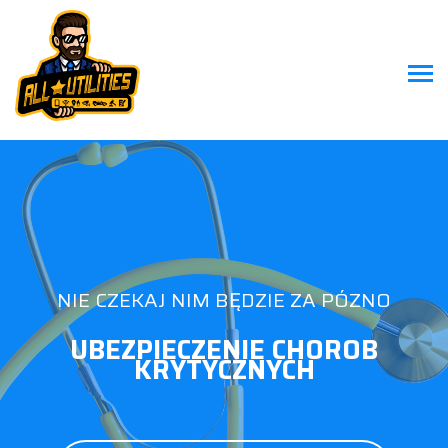
NIE CZEKAJ NIM BĘDZIE ZA PÓZNO
UBEZPIECZENIE CHOROB
KRYTYCZNYCH