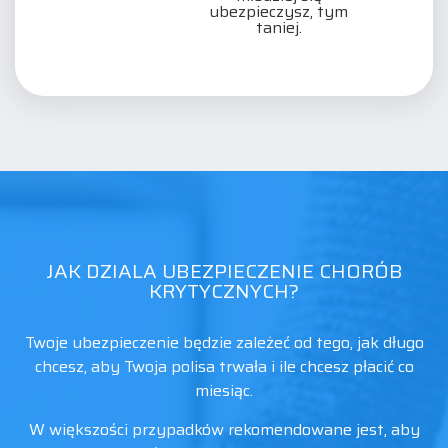
ubezpieczysz, tym
taniej.
JAK DZIALA UBEZPIECZENIE CHORÓB
KRYTYCZNYCH?
Twoje ubezpieczenie będzie zależeć od tego, jak długo
chcesz, aby Twoja polisa trwała i ile chcesz płacić co
miesiąc.
W większości przypadków rekomendowane jest, aby