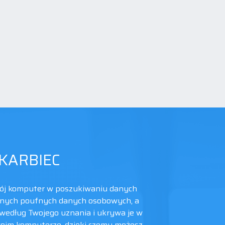
KARBIEC
wój komputer w poszukiwaniu danych
nnych poufnych danych osobowych, a
 według Twojego uznania i ukrywa je w
oim komputerze, dzięki czemu możesz