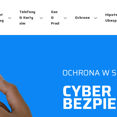
Telefony
Gaz
et
Hipot
& Karty
&
Ochrona
wy
Ubezp
sim
Prad
OCHRONA W SI
CYBER
BEZPI