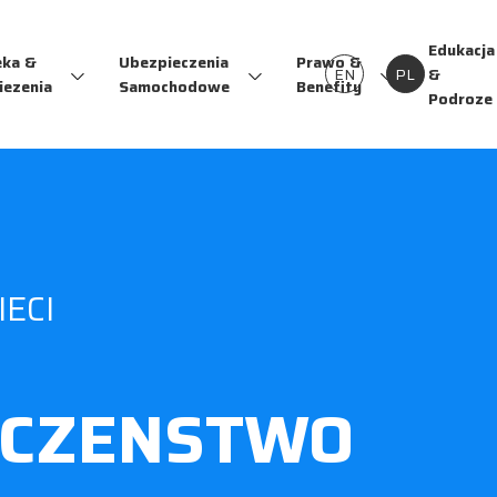
Edukacja
eka &
Ubezpieczenia
Prawo &
EN
PL
&
iezenia
Samochodowe
Benefity
Podroze
ECI
ECZENSTWO