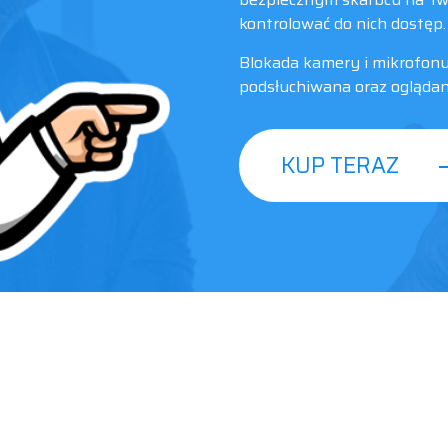
kontrolować do nich dostęp.
Blokada kamery i mikrofonu
podsłuchiwana oraz oglądan
KUP TERAZ
Please take note of this number IBO 8800387058,
you may need it to complete your order!