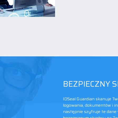
BEZPIECZNY S
IDSeal Guardian skanuje T
logowania, dokumentów i i
następnie szyfruje te dane
bezpiecznym skarbcu na Tw