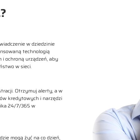
?
KUP TERAZ
wiadczenie w dziedzinie
ansowaną technologią
 i ochroną urządzeń, aby
stwo w sieci.
racji. Otrzymuj alerty, a w
tów kredytowych i narzędzi
ika 24/7/365 w
dzie mogą żyć na co dzień,