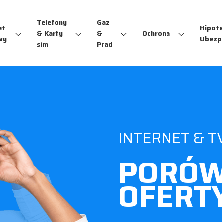
Telefony
Gaz
et
Hipot
& Karty
&
Ochrona
wy
Ubezp
sim
Prad
INTERNET & T
PORÓW
OFERT