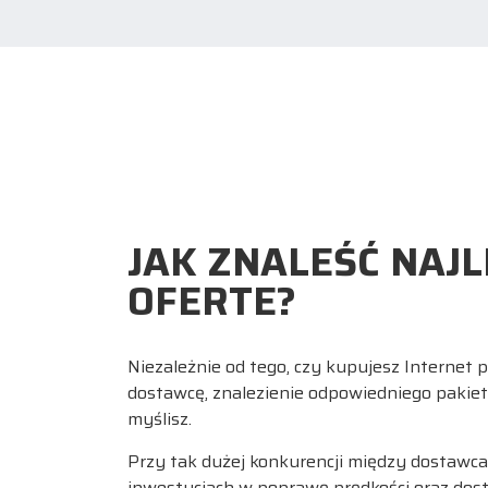
JAK ZNALEŚĆ NAJ
OFERTE?
Niezależnie od tego, czy kupujesz Internet p
dostawcę, znalezienie odpowiedniego pakietu
myślisz.
Przy tak dużej konkurencji między dostawc
inwestycjach w poprawę prędkości oraz dostę