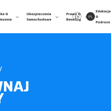
Edukacja
eka &
Ubezpieczenia
Prawo &
EN
PL
&
iezenia
Samochodowe
Benefity
Podroze
V
NAJ
Y