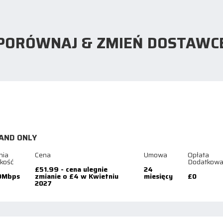
PORÓWNAJ & ZMIEŃ DOSTAWC
AND ONLY
nia
Cena
Umowa
Opłata
kość
Dodatkow
£51.99 - cena ulegnie
24
0Mbps
zmianie o £4 w Kwietniu
miesięcy
£0
2027