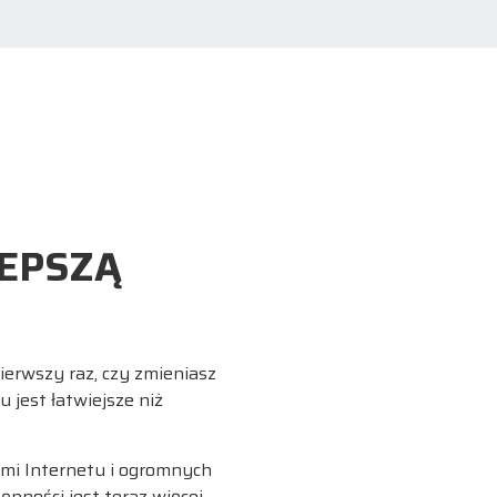
LEPSZĄ
ierwszy raz, czy zmieniasz
 jest łatwiejsze niż
ami Internetu i ogromnych
pności jest teraz więcej