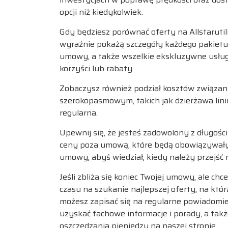
opcji niż kiedykolwiek.
Gdy będziesz porównać oferty na Allstarutili
wyraźnie pokażą szczegóły każdego pakietu,
umowy, a także wszelkie ekskluzywne usług
korzyści lub rabaty.
Zobaczysz również podział kosztów związa
szerokopasmowym, takich jak dzierżawa linii,
regularna.
Upewnij się, że jesteś zadowolony z długoś
ceny poza umową, które będą obowiązywały
umowy, abyś wiedział, kiedy należy przejść n
Jeśli zbliża się koniec Twojej umowy, ale chc
czasu na szukanie najlepszej oferty, na którą
możesz zapisać się na regularne powiadomie
uzyskać fachowe informacje i porady, a tak
oszczędzania pieniędzy na naszej stronie.