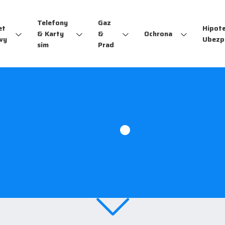
Telefony
Gaz
et
Hipot
& Karty
&
Ochrona
wy
Ubezp
sim
Prad