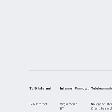
Tv & Internet
Internet Firmowy
Telekomunik
Tv & Internet
Virgin Media
Najlepsze Ofer
BT
Oferty bez wp