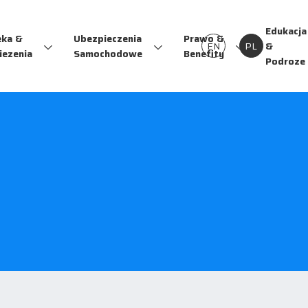
Edukacja
eka &
Ubezpieczenia
Prawo &
EN
PL
&
iezenia
Samochodowe
Benefity
Podroze