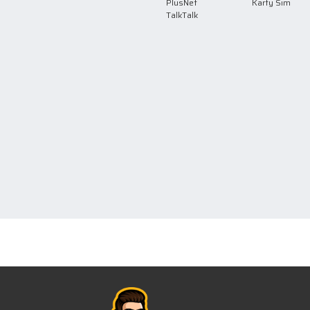
PlusNet
Karty Sim
TalkTalk