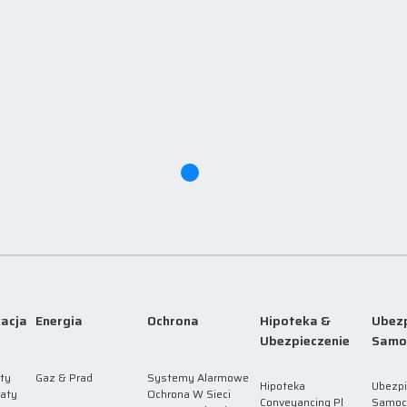
acja
Energia
Ochrona
Hipoteka &
Ubezp
Ubezpieczenie
Samo
ty
Gaz & Prad
Systemy Alarmowe
Hipoteka
Ubezpi
laty
Ochrona W Sieci
Conveyancing Pl
Samoc