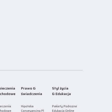
ieczenia
Prawo &
Styl życia
chodowe
świadczenia
& Edukacja
eczenia
Hipoteka
Pakiety Podrozne
hodowe
Conveyancing Pl
Edukacja Online