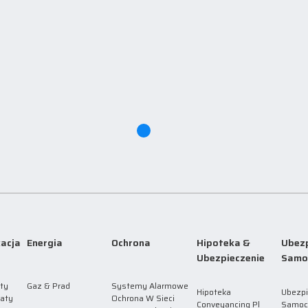
acja
Energia
Ochrona
Hipoteka &
Ubezp
Ubezpieczenie
Samo
ty
Gaz & Prad
Systemy Alarmowe
Hipoteka
Ubezpi
laty
Ochrona W Sieci
Conveyancing Pl
Samoc