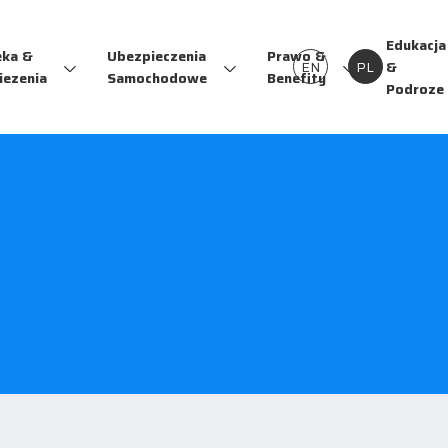
Edukacja
eka &
Ubezpieczenia
Prawo &
EN
PL
&
iezenia
Samochodowe
Benefity
Podroze