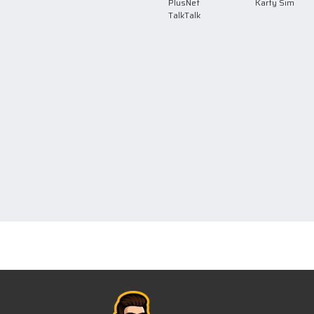
PlusNet
Karty Sim
TalkTalk