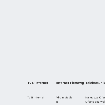
Tv & Internet
Internet Firmowy
Telekomunik
Tv & Internet
Virgin Media
Najlepsze Ofer
BT
Oferty bez wp