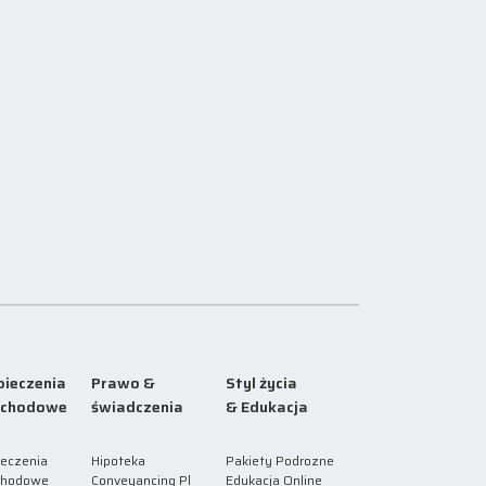
ieczenia
Prawo &
Styl życia
chodowe
świadczenia
& Edukacja
eczenia
Hipoteka
Pakiety Podrozne
hodowe
Conveyancing Pl
Edukacja Online