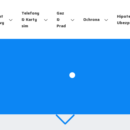
Telefony
Gaz
et
Hipot
& Karty
&
Ochrona
wy
Ubezp
sim
Prad