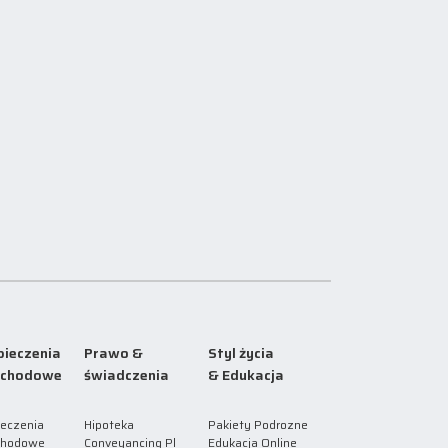
ieczenia
Prawo &
Styl życia
chodowe
świadczenia
& Edukacja
eczenia
Hipoteka
Pakiety Podrozne
hodowe
Conveyancing Pl
Edukacja Online