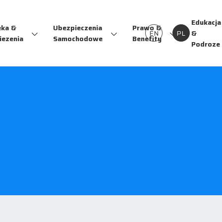
Edukacja
eka &
Ubezpieczenia
Prawo &
EN
PL
&
iezenia
Samochodowe
Benefity
Podroze