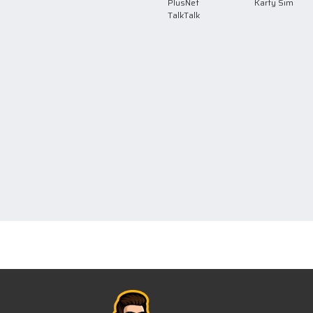
PlusNet
Karty Sim
TalkTalk