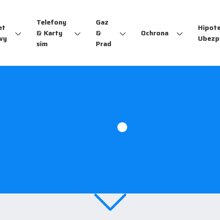
Telefony
Gaz
et
Hipot
& Karty
&
Ochrona
wy
Ubezp
sim
Prad