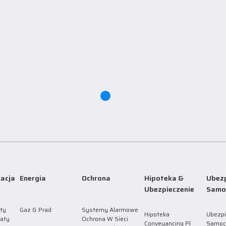
acja
Energia
Ochrona
Hipoteka &
Ubezp
Ubezpieczenie
Samo
ty
Gaz & Prad
Systemy Alarmowe
Hipoteka
Ubezpi
laty
Ochrona W Sieci
Conveyancing Pl
Samoc