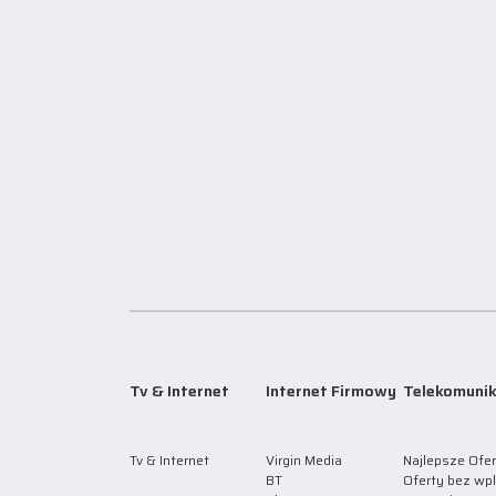
Tv & Internet
Internet Firmowy
Telekomunik
Tv & Internet
Virgin Media
Najlepsze Ofer
BT
Oferty bez wp