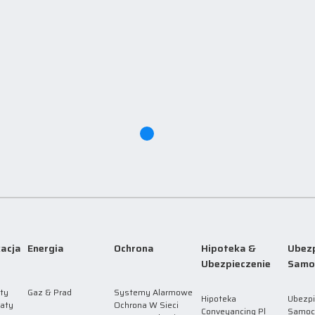
acja
Energia
Ochrona
Hipoteka &
Ubezp
Ubezpieczenie
Samo
ty
Gaz & Prad
Systemy Alarmowe
Hipoteka
Ubezpi
laty
Ochrona W Sieci
Conveyancing Pl
Samoc