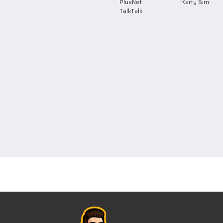
PlusNet
Karty Sim
TalkTalk