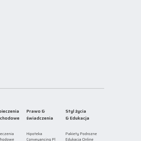
ieczenia
Prawo &
Styl życia
chodowe
świadczenia
& Edukacja
eczenia
Hipoteka
Pakiety Podrozne
hodowe
Conveyancing Pl
Edukacja Online