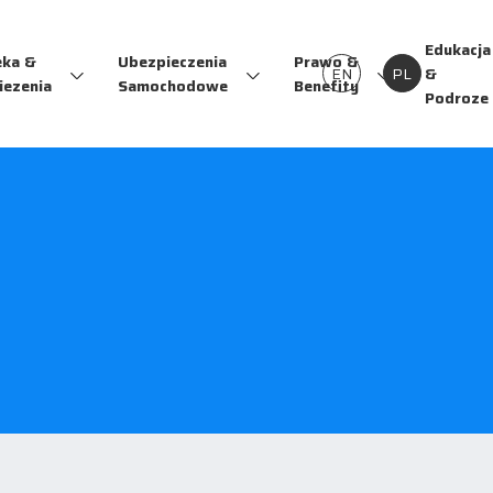
Edukacja
eka &
Ubezpieczenia
Prawo &
EN
PL
&
iezenia
Samochodowe
Benefity
Podroze