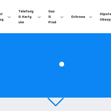
Telefony
Gaz
et
Hipot
& Karty
&
Ochrona
wy
Ubezp
sim
Prad