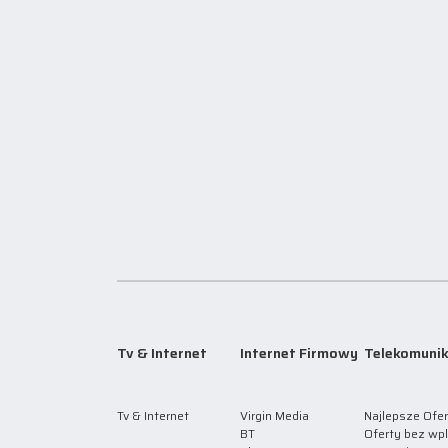
Tv & Internet
Internet Firmowy
Telekomunik
Tv & Internet
Virgin Media
Najlepsze Ofer
BT
Oferty bez wp